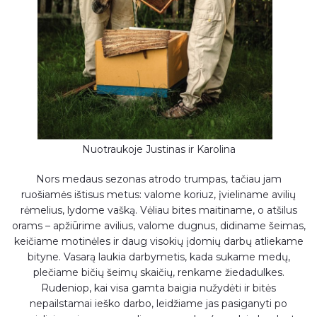
Nuotraukoje Justinas ir Karolina
Nors medaus sezonas atrodo trumpas, tačiau jam
ruošiamės ištisus metus: valome koriuz, įvieliname avilių
rėmelius, lydome vašką. Vėliau bites maitiname, o atšilus
orams – apžiūrime avilius, valome dugnus, didiname šeimas,
keičiame motinėles ir daug visokių įdomių darbų atliekame
bityne. Vasarą laukia darbymetis, kada sukame medų,
plečiame bičių šeimų skaičių, renkame žiedadulkes.
Rudeniop, kai visa gamta baigia nužydėti ir bitės
nepailstamai ieško darbo, leidžiame jas pasiganyti po