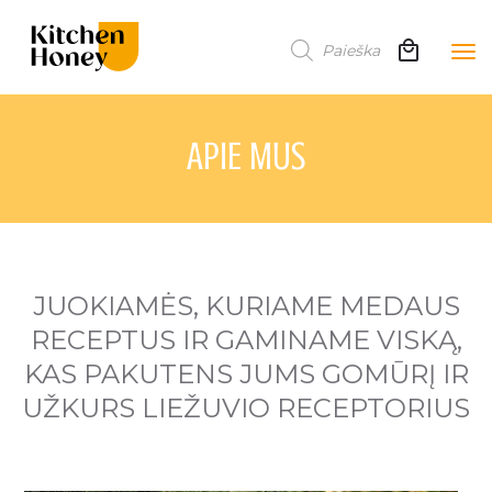
Products
search
To
nav
APIE MUS
JUOKIAMĖS, KURIAME MEDAUS
RECEPTUS IR GAMINAME VISKĄ,
KAS PAKUTENS JUMS GOMŪRĮ IR
UŽKURS LIEŽUVIO RECEPTORIUS