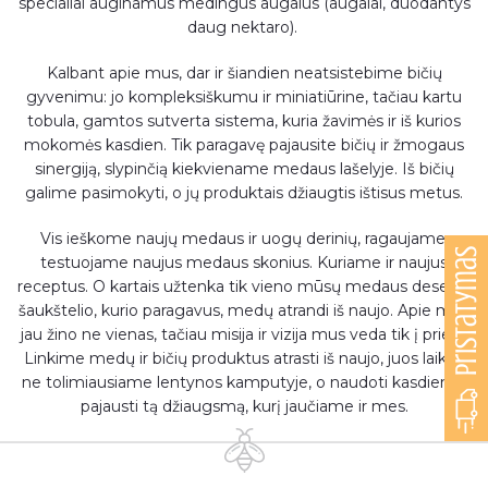
specialiai auginamus medingus augalus (augalai, duodantys
daug nektaro).
Kalbant apie mus, dar ir šiandien neatsistebime bičių
gyvenimu: jo kompleksiškumu ir miniatiūrine, tačiau kartu
tobula, gamtos sutverta sistema, kuria žavimės ir iš kurios
mokomės kasdien. Tik paragavę pajausite bičių ir žmogaus
sinergiją, slypinčią kiekviename medaus lašelyje. Iš bičių
galime pasimokyti, o jų produktais džiaugtis ištisus metus.
Vis ieškome naujų medaus ir uogų derinių, ragaujame,
Pristatymas
testuojame naujus medaus skonius. Kuriame ir naujus
receptus. O kartais užtenka tik vieno mūsų medaus deserto
šaukštelio, kurio paragavus, medų atrandi iš naujo. Apie mus
jau žino ne vienas, tačiau misija ir vizija mus veda tik į priekį.
Linkime medų ir bičių produktus atrasti iš naujo, juos laikyti
ne tolimiausiame lentynos kamputyje, o naudoti kasdien, ir
pajausti tą džiaugsmą, kurį jaučiame ir mes.