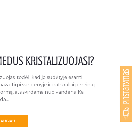
EDUS KRISTALIZUOJASI?
Pristatymas
zuojasi todėl, kad jo sudėtyje esanti
ažai tirpi vandenyje ir natūraliai pereina į
0
 formą, atsiskirdama nuo vandens. Kai
eda…
3
DAUGIAU