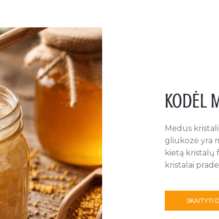
KODĖL M
Medus kristali
gliukozė yra m
kietą kristalų
kristalai prad
SKAITYTI 