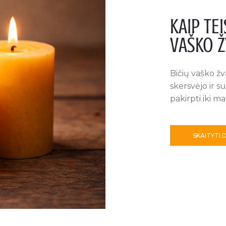
KAIP TEI
VAŠKO Ž
Bičių vaško žv
skersvėjo ir s
pakirpti iki m
SKAITYTI 