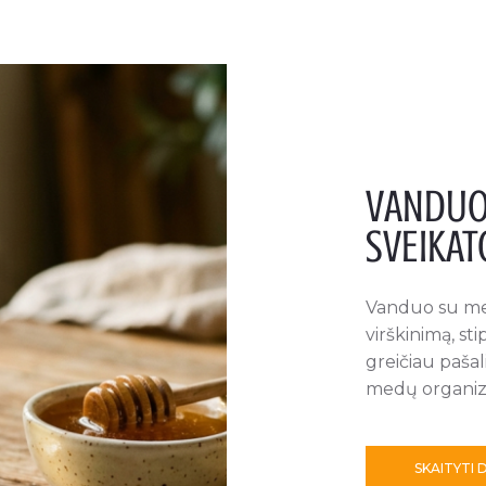
VANDUO
SVEIKAT
Vanduo su med
virškinimą, st
greičiau pašal
medų organizm
SKAITYTI 