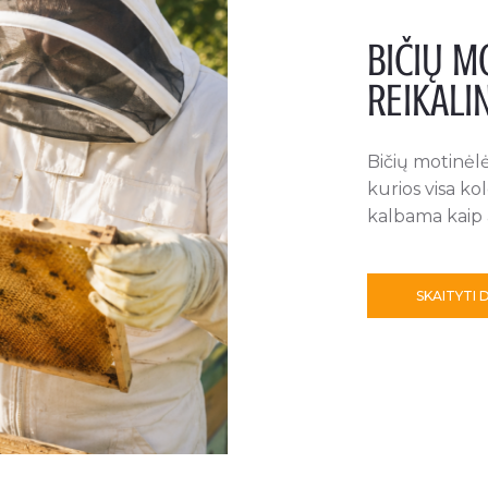
BIČIŲ M
REIKALI
Bičių motinėlė
kurios visa kol
kalbama kaip 
SKAITYTI 