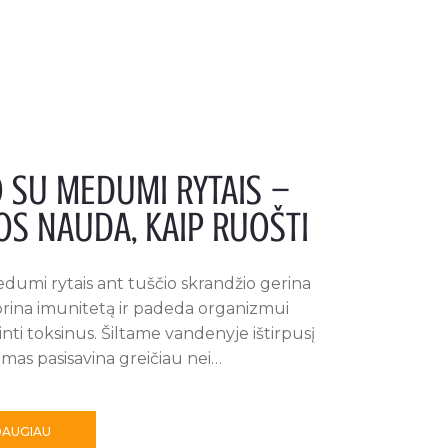
 SU MEDUMI RYTAIS –
OS NAUDA, KAIP RUOŠTI
umi rytais ant tuščio skrandžio gerina
iprina imunitetą ir padeda organizmui
inti toksinus. Šiltame vandenyje ištirpusį
as pasisavina greičiau nei…
DAUGIAU