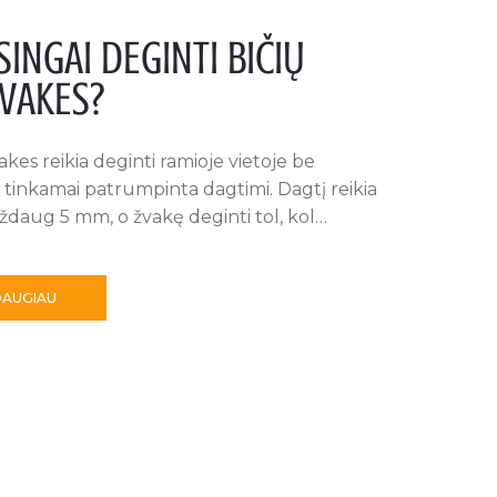
SINGAI DEGINTI BIČIŲ
VAKES?
akes reikia deginti ramioje vietoje be
u tinkamai patrumpinta dagtimi. Dagtį reikia
aždaug 5 mm, o žvakę deginti tol, kol…
DAUGIAU