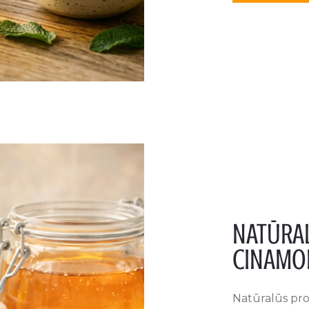
NATŪRAL
CINAMON
Natūralūs pro