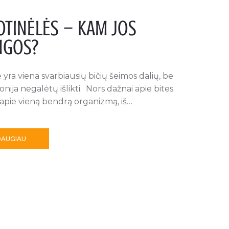
OTINĖLĖS – KAM JOS
NGOS?
 yra viena svarbiausių bičių šeimos dalių, be
onija negalėtų išlikti. Nors dažnai apie bites
apie vieną bendrą organizmą, iš…
DAUGIAU