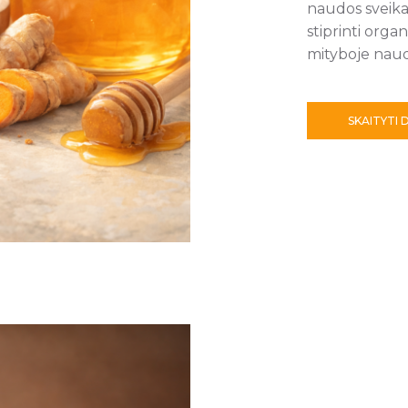
naudos sveika
stiprinti organ
mityboje naud
SKAITYTI 